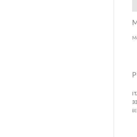
M
M
Mo
P
IT
3
BE