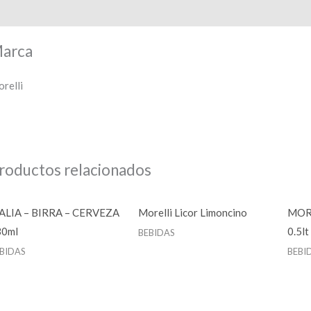
arca
arca
relli
roductos relacionados
ALIA – BIRRA – CERVEZA
Morelli Licor Limoncino
MORE
30ml
0.5lt
BEBIDAS
BIDAS
BEBI