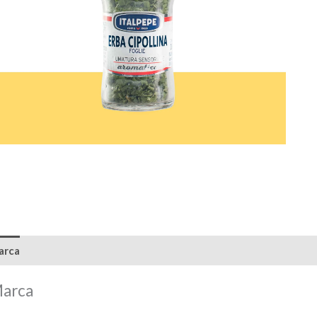
arca
arca