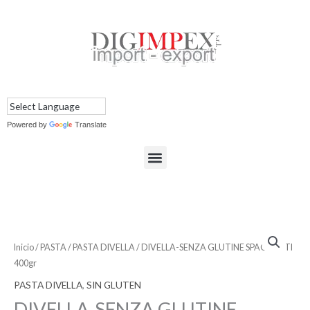
Ir
al
contenido
Powered by
Translate
Menu
Inicio
/
PASTA
/
PASTA DIVELLA
/ DIVELLA-SENZA GLUTINE SPAGHETTI
400gr
PASTA DIVELLA
,
SIN GLUTEN
DIVELLA-SENZA GLUTINE